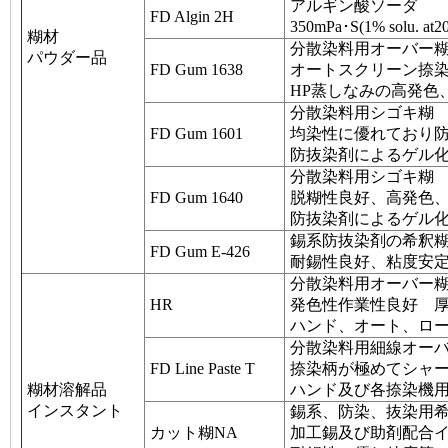
アルギン酸ソーダ
FD Algin 2H
350mPa･S(1% sol
糊材
分散染料用オーバー
パウダー品
FD Gum 1638
オートスクリーン捺染
HP蒸しなみの高発色
分散染料用シゴキ糊 
FD Gum 1601
均染性に優れており
防抜染剤によるゲル
分散染料用シゴキ糊 
FD Gum 1640
脱糊性良好、高発色
防抜染剤によるゲル
錫系防抜染剤の希釈糊
FD Gum E-426
耐錫性良好、粘度安
分散染料用オーバー
HR
発色性作業性良好 
ハンド、オート、ロ
分散染料用細線オー
FD Line Paste T
捺染柄が極めてシャ
糊材溶解品
ハンド及び各捺染機
インスタント
錫系、防染、抜染用
カット糊NA
加工錫及び助剤配合