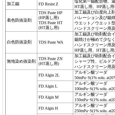
塩化第一錫配合物、
加工錫
FD Resist Z
HT蒸し用、HP蒸し
加工錫及び白度向上
TDS Paste HP
(HP蒸し用)
ハレーション及び錫
着色防抜染剤
TDS Paste HT
ウエット／ウエット
(HT蒸し用)
ハンドスクリーン用
加工錫及び助剤配合イ
錫焼けが極めて少な
白色防抜染剤
TDS Paste WA
ハンドスクリーン用
HP蒸し用、HT蒸し
加工錫及び助剤配合
TDS Paste ZN
無地染め抜染剤
シャープ性、ビルド
(HT蒸し用)
ハンドスクリーン用
アルギン酸ソーダ
FD Algin 2L
50mPa･S(1% solu
アルギン酸ソーダ
FD Algin L
100mPa･S(1% sol
アルギン酸ソーダ
FD Algin M
150mPa･S(1% sol
アルギン酸ソーダ
FD Algin H
250mPa･S(1% solu