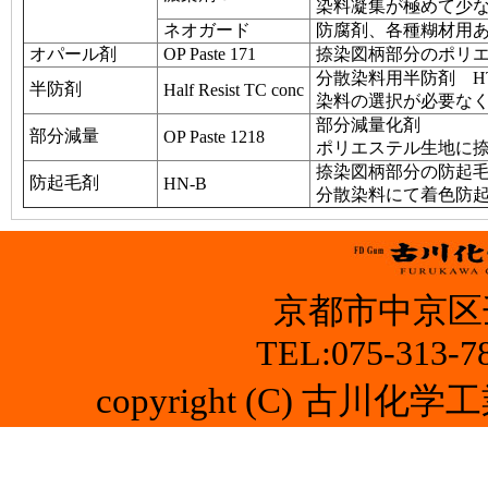
染料凝集が極めて少
ネオガード
防腐剤、各種糊材用
オパール剤
OP Paste 171
捺染図柄部分のポリエ
分散染料用半防剤 H
半防剤
Half Resist TC conc
染料の選択が必要な
部分減量化剤
部分減量
OP Paste 1218
ポリエステル生地に
捺染図柄部分の防起
防起毛剤
HN-B
分散染料にて着色防
京都市中京区
TEL:075-313-7
copyright (C) 古川化学工業