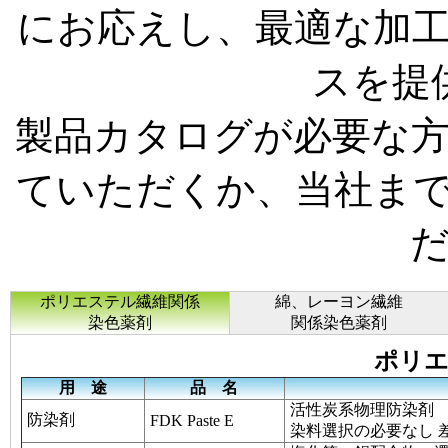
にお応えし、最適な加
スを提
製品カタログが必要な
ていただくか、当社まで
ポリエステル繊維関係
綿、レーヨン繊維
染色薬剤
関係染色薬剤
ポリエ
用 途
品 名
活性炭系物理防染剤
防染剤
FDK Paste E
染料選択の必要なし 