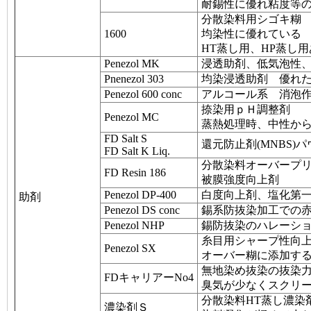
耐錫性に優れ粘度等
分散染料用シゴキ糊
1600
均染性に優れている
HT蒸し用、HP蒸し
Penezol MK
浸透助剤、低気泡性
Pnenezol 303
均染浸透助剤 優れ
Penezol 600 conc
アルコール系 消泡
捺染用ｐＨ調整剤
Penezol MC
蒸熱処理時、中性か
FD Salt S
還元防止剤(MNBS)
FD Salt K Liq.
分散染料オーバープ
FD Resin 186
被膜強度向上剤
Penezol DP-400
白度向上剤、塩化第
助剤
Penezol DS conc
錫系防抜染加工での
Penezol NHP
錫防抜染のハレーシ
糸目用シャープ性向
Penezol SX
オーバー糊に添加す
無地染め抜染の抜染力
FDキャリアーNo4
臭気が少なくスクリ
分散染料HT蒸し濃染
濃染剤Ｓ