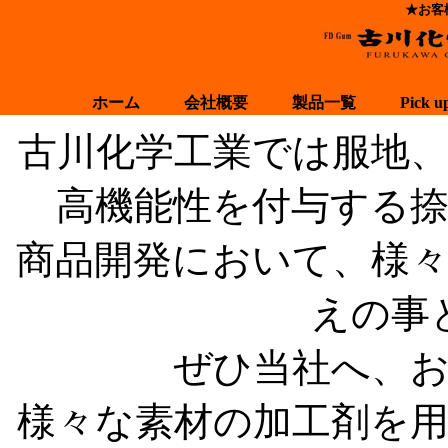
★お客
ホーム
会社概要
製品一覧
Pick u
古川化学工業では服地
高機能性を付与する
商品開発において、様
えの事
ぜひ当社へ、
様々な素材の加工剤を